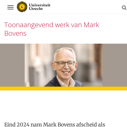
Navigation
Toonaangevend werk van Mark
Bovens
Skip
to
content
Eind 2024 nam Mark Bovens afscheid als